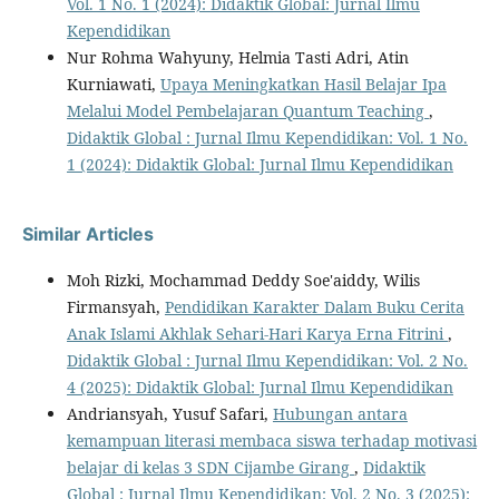
Vol. 1 No. 1 (2024): Didaktik Global: Jurnal Ilmu
Kependidikan
Nur Rohma Wahyuny, Helmia Tasti Adri, Atin
Kurniawati,
Upaya Meningkatkan Hasil Belajar Ipa
Melalui Model Pembelajaran Quantum Teaching
,
Didaktik Global : Jurnal Ilmu Kependidikan: Vol. 1 No.
1 (2024): Didaktik Global: Jurnal Ilmu Kependidikan
Similar Articles
Moh Rizki, Mochammad Deddy Soe'aiddy, Wilis
Firmansyah,
Pendidikan Karakter Dalam Buku Cerita
Anak Islami Akhlak Sehari-Hari Karya Erna Fitrini
,
Didaktik Global : Jurnal Ilmu Kependidikan: Vol. 2 No.
4 (2025): Didaktik Global: Jurnal Ilmu Kependidikan
Andriansyah, Yusuf Safari,
Hubungan antara
kemampuan literasi membaca siswa terhadap motivasi
belajar di kelas 3 SDN Cijambe Girang
,
Didaktik
Global : Jurnal Ilmu Kependidikan: Vol. 2 No. 3 (2025):