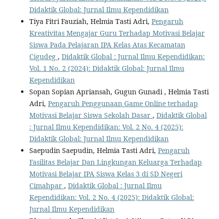
Didaktik Global: Jurnal Ilmu Kependidikan
Tiya Fitri Fauziah, Helmia Tasti Adri,
Pengaruh
Kreativitas Mengajar Guru Terhadap Motivasi Belajar
Siswa Pada Pelajaran IPA Kelas Atas Kecamatan
Cigudeg
,
Didaktik Global : Jurnal Ilmu Kependidikan:
Vol. 1 No. 2 (2024): Didaktik Global: Jurnal Ilmu
Kependidikan
Sopan Sopian Apriansah, Gugun Gunadi , Helmia Tasti
Adri,
Pengaruh Penggunaan Game Online terhadap
Motivasi Belajar Siswa Sekolah Dasar
,
Didaktik Global
: Jurnal Ilmu Kependidikan: Vol. 2 No. 4 (2025):
Didaktik Global: Jurnal Ilmu Kependidikan
Saepudin Saepudin, Helmia Tasti Adri,
Pengaruh
Fasilitas Belajar Dan Lingkungan Keluarga Terhadap
Motivasi Belajar IPA Siswa Kelas 3 di SD Negeri
Cimahpar
,
Didaktik Global : Jurnal Ilmu
Kependidikan: Vol. 2 No. 4 (2025): Didaktik Global:
Jurnal Ilmu Kependidikan