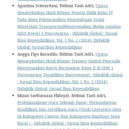
Agustina Sriwardani, Helmia Tasti Adri,
Upaya
Meningkatkan Hasil Belajar Peserta Didik Kelas IV
Pada Mata PelajaranIlmu Pengetahuan Sosial
MateriAlat TransportasiMenggunakan Media Gambar
diSD Negeri 3 Poncowarno
,
Didaktik Global : Jurnal
Ilmu Kependidikan: Vol. 1 No. 2 (2024): Didaktik
Global: Jurnal Ilmu Kependidikan
Angga Figo Racastilo, Helmia Tasti Adri,
Upaya
Meningkatkan Hasil Belajar Tentang Simbol Pancasila
Menggunakan Kartu Bergambar Kelas II di SDN 1
Purwoagung Tegaldlimo Banyuwangi
,
Didaktik Global
: Jurnal Ilmu Kependidikan: Vol. 1 No. 2 (2024):
Didaktik Global: Jurnal Ilmu Kependidikan
Mizan Saefunnaza Hidayat, Helmia Tasti Adri,
Profesionalisme Guru Sekolah Dasar: Perbandingan
Kualifikasi Dan Sertifikasi Guru (Studi Literature Data
Di Kabupaten Cianjur Dan Kabupaten Bandung Jawa
Barat )
,
Didaktik Global : Jurnal Ilmu Kependidikan: