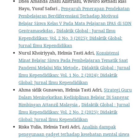
Dhea Amanda Zhani Alistriani, Wiworo Retnadi Rias
Hayu, Yusuf Safari ,
Pengaruh Penerapan Pendekatan
Pembelajaran Berdiferensiasi Terhadap Motivasi
Belajar Siswa Kelas V Pada Mata Pelajaran IPAS di SDN
Gentramasekdas
,
Didaktik Global : Jurnal Ilmu
Kependidikan: Vol. 2 No. 3 (2025): Didaktik Global:
Jurnal Ilmu Kependidikan
Nurul Khoiriyyah, Helmia Tasti Adri,
Konsistensi
Minat Belajar Siswa Pada Pembelajaran Tematik Saat
Pandemi Melalui Mix Metode
,
Didaktik Global : Jurnal
Ilmu Kependidikan: Vol. 1 No. 2 (2024): Didaktik
Global: Jurnal Ilmu Kependidikan
Ahma sidik Gunawan, Helmia Tasti Adri,
Strategi Guru
Dalam Meningkatkan Kedisiplinan Belajar Di Sanggar
Bimbingan Attanzil Malaysia
,
Didaktik Global : Jurnal
Ilmu Kependidikan: Vol. 2 No. 2 (2025): Didaktik
Global: Jurnal Ilmu Kependidikan
Riska Yulia, Helmia Tasti Adri,
Analisis dampak
penggunaan gadget terhadap kesehatan mental siswa