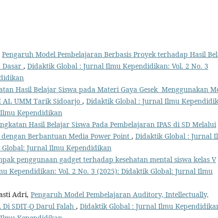
,
Pengaruh Model Pembelajaran Berbasis Proyek terhadap Hasil Bel
h Dasar
,
Didaktik Global : Jurnal Ilmu Kependidikan: Vol. 2 No. 3
ndidikan
atan Hasil Belajar Siswa pada Materi Gaya Gesek Menggunakan M
M AL UMM Tarik Sidoarjo
,
Didaktik Global : Jurnal Ilmu Kependidi
al Ilmu Kependidikan
ngkatan Hasil Belajar Siswa Pada Pembelajaran IPAS di SD Melalui
 dengan Berbantuan Media Power Point
,
Didaktik Global : Jurnal 
k Global: Jurnal Ilmu Kependidikan
mpak penggunaan gadget terhadap kesehatan mental siswa kelas V
lmu Kependidikan: Vol. 2 No. 3 (2025): Didaktik Global: Jurnal Ilmu
ti Adri,
Pengaruh Model Pembelajaran Auditory, Intellectually,
A Di SDIT-Q Darul Falah
,
Didaktik Global : Jurnal Ilmu Kependidika
al Ilmu Kependidikan