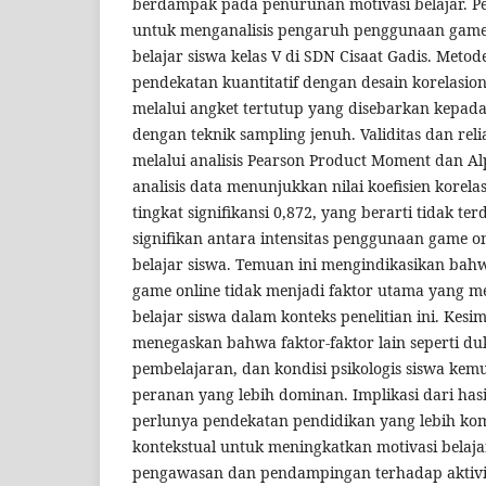
berdampak pada penurunan motivasi belajar. Pen
untuk menganalisis pengaruh penggunaan game 
belajar siswa kelas V di SDN Cisaat Gadis. Meto
pendekatan kuantitatif dengan desain korelasio
melalui angket tertutup yang disebarkan kepada
dengan teknik sampling jenuh. Validitas dan relia
melalui analisis Pearson Product Moment dan Al
analisis data menunjukkan nilai koefisien korela
tingkat signifikansi 0,872, yang berarti tidak 
signifikan antara intensitas penggunaan game o
belajar siswa. Temuan ini mengindikasikan bah
game online tidak menjadi faktor utama yang 
belajar siswa dalam konteks penelitian ini. Kesim
menegaskan bahwa faktor-faktor lain seperti du
pembelajaran, dan kondisi psikologis siswa kem
peranan yang lebih dominan. Implikasi dari has
perlunya pendekatan pendidikan yang lebih ko
kontekstual untuk meningkatkan motivasi belaja
pengawasan dan pendampingan terhadap aktivita