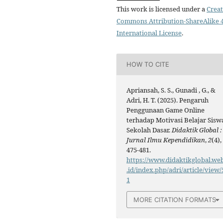
This work is licensed under a
Creat
Commons Attribution-ShareAlike 4
International License
.
HOW TO CITE
Apriansah, S. S., Gunadi , G., &
Adri, H. T. (2025). Pengaruh
Penggunaan Game Online
terhadap Motivasi Belajar Sisw
Sekolah Dasar.
Didaktik Global :
Jurnal Ilmu Kependidikan
,
2
(4),
475-481.
https://www.didaktikglobal.we
.id/index.php/adri/article/view/
1
MORE CITATION FORMATS