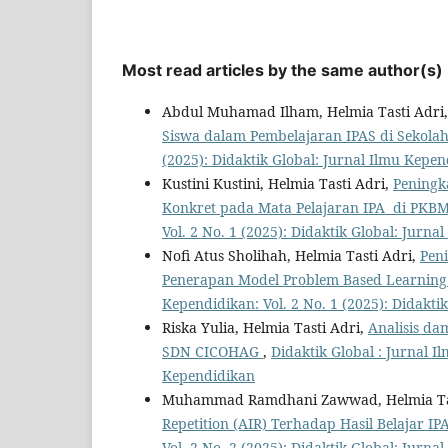
Most read articles by the same author(s)
Abdul Muhamad Ilham, Helmia Tasti Adri
Siswa dalam Pembelajaran IPAS di Sekola
(2025): Didaktik Global: Jurnal Ilmu Kepe
Kustini Kustini, Helmia Tasti Adri,
Peningk
Konkret pada Mata Pelajaran IPA di PKB
Vol. 2 No. 1 (2025): Didaktik Global: Jurn
Nofi Atus Sholihah, Helmia Tasti Adri,
Peni
Penerapan Model Problem Based Learning
Kependidikan: Vol. 2 No. 1 (2025): Didakti
Riska Yulia, Helmia Tasti Adri,
Analisis da
SDN CICOHAG
,
Didaktik Global : Jurnal I
Kependidikan
Muhammad Ramdhani Zawwad, Helmia Tas
Repetition (AIR) Terhadap Hasil Belajar IP
Vol. 2 No. 2 (2025): Didaktik Global: Jurn