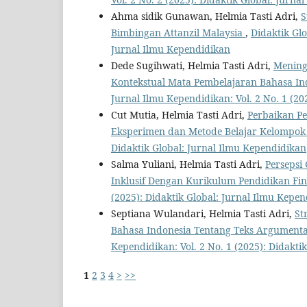
Ahma sidik Gunawan, Helmia Tasti Adri,
S
Bimbingan Attanzil Malaysia
,
Didaktik Glo
Jurnal Ilmu Kependidikan
Dede Sugihwati, Helmia Tasti Adri,
Mening
Kontekstual Mata Pembelajaran Bahasa I
Jurnal Ilmu Kependidikan: Vol. 2 No. 1 (20
Cut Mutia, Helmia Tasti Adri,
Perbaikan P
Eksperimen dan Metode Belajar Kelompo
Didaktik Global: Jurnal Ilmu Kependidikan
Salma Yuliani, Helmia Tasti Adri,
Persepsi
Inklusif Dengan Kurikulum Pendidikan Fi
(2025): Didaktik Global: Jurnal Ilmu Kepe
Septiana Wulandari, Helmia Tasti Adri,
St
Bahasa Indonesia Tentang Teks Argumentas
Kependidikan: Vol. 2 No. 1 (2025): Didakti
1
2
3
4
>
>>