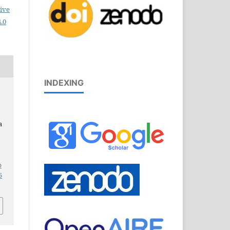
ive
.0
INDEXING
a
b
5