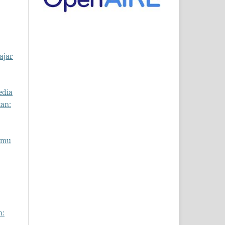
ajar
edia
kan:
Ilmu
n: