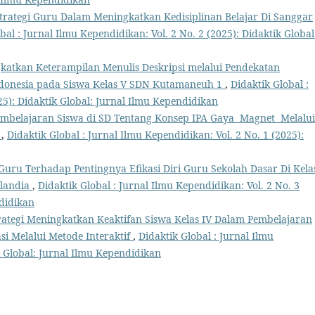
trategi Guru Dalam Meningkatkan Kedisiplinan Belajar Di Sanggar
bal : Jurnal Ilmu Kependidikan: Vol. 2 No. 2 (2025): Didaktik Global
katkan Keterampilan Menulis Deskripsi melalui Pendekatan
ndonesia pada Siswa Kelas V SDN Kutamaneuh 1
,
Didaktik Global :
25): Didaktik Global: Jurnal Ilmu Kependidikan
embelajaran Siswa di SD Tentang Konsep IPA Gaya Magnet Melalui
k
,
Didaktik Global : Jurnal Ilmu Kependidikan: Vol. 2 No. 1 (2025):
 Guru Terhadap Pentingnya Efikasi Diri Guru Sekolah Dasar Di Kela
nlandia
,
Didaktik Global : Jurnal Ilmu Kependidikan: Vol. 2 No. 3
ndidikan
rategi Meningkatkan Keaktifan Siswa Kelas IV Dalam Pembelajaran
i Melalui Metode Interaktif
,
Didaktik Global : Jurnal Ilmu
k Global: Jurnal Ilmu Kependidikan