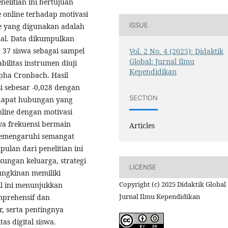
elitian ini bertujuan
online terhadap motivasi
ISSUE
de yang digunakan adalah
nal. Data dikumpulkan
 37 siswa sebagai sampel
Vol. 2 No. 4 (2025): Didaktik
Global: Jurnal Ilmu
bilitas instrumen diuji
Kependidikan
pha Cronbach. Hasil
si sebesar -0,028 dengan
SECTION
terdapat hubungan yang
nline dengan motivasi
wa frekuensi bermain
Articles
memengaruhi semangat
pulan dari penelitian ini
kungan keluarga, strategi
LICENSE
ungkinan memiliki
Copyright (c) 2025 Didaktik Global 
il ini menunjukkan
Jurnal Ilmu Kependidikan
mprehensif dan
r, serta pentingnya
s digital siswa.