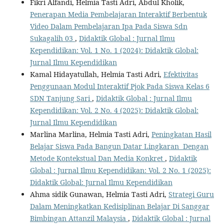
Fikri Alfandi, Helmia Tasti Adri, Abdul Kholik,
Penerapan Media Pembelajaran Interaktif Berbentuk
Video Dalam Pembelajaran Ipa Pada Siswa Sdn
Sukagalih 03
,
Didaktik Global : Jurnal Ilmu
Kependidikan: Vol. 1 No. 1 (2024): Didaktik Global:
Jurnal Ilmu Kependidikan
Kamal Hidayatullah, Helmia Tasti Adri,
Efektivitas
Penggunaan Modul Interaktif Pjok Pada Siswa Kelas 6
SDN Tanjung Sari
,
Didaktik Global : Jurnal Ilmu
Kependidikan: Vol. 2 No. 4 (2025): Didaktik Global:
Jurnal Ilmu Kependidikan
Marlina Marlina, Helmia Tasti Adri,
Peningkatan Hasil
Belajar Siswa Pada Bangun Datar Lingkaran Dengan
Metode Kontekstual Dan Media Konkret
,
Didaktik
Global : Jurnal Ilmu Kependidikan: Vol. 2 No. 1 (2025):
Didaktik Global: Jurnal Ilmu Kependidikan
Ahma sidik Gunawan, Helmia Tasti Adri,
Strategi Guru
Dalam Meningkatkan Kedisiplinan Belajar Di Sanggar
Bimbingan Attanzil Malaysia
,
Didaktik Global : Jurnal