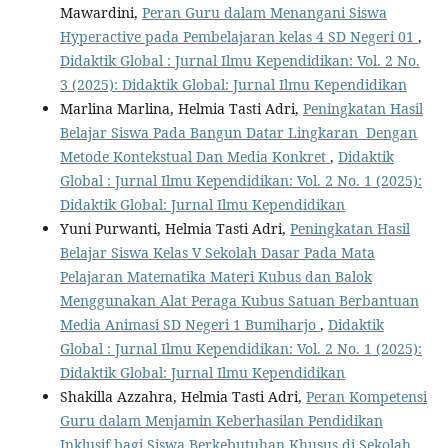
Mawardini,
Peran Guru dalam Menangani Siswa
Hyperactive pada Pembelajaran kelas 4 SD Negeri 01
,
Didaktik Global : Jurnal Ilmu Kependidikan: Vol. 2 No.
3 (2025): Didaktik Global: Jurnal Ilmu Kependidikan
Marlina Marlina, Helmia Tasti Adri,
Peningkatan Hasil
Belajar Siswa Pada Bangun Datar Lingkaran Dengan
Metode Kontekstual Dan Media Konkret
,
Didaktik
Global : Jurnal Ilmu Kependidikan: Vol. 2 No. 1 (2025):
Didaktik Global: Jurnal Ilmu Kependidikan
Yuni Purwanti, Helmia Tasti Adri,
Peningkatan Hasil
Belajar Siswa Kelas V Sekolah Dasar Pada Mata
Pelajaran Matematika Materi Kubus dan Balok
Menggunakan Alat Peraga Kubus Satuan Berbantuan
Media Animasi SD Negeri 1 Bumiharjo
,
Didaktik
Global : Jurnal Ilmu Kependidikan: Vol. 2 No. 1 (2025):
Didaktik Global: Jurnal Ilmu Kependidikan
Shakilla Azzahra, Helmia Tasti Adri,
Peran Kompetensi
Guru dalam Menjamin Keberhasilan Pendidikan
Inklusif bagi Siswa Berkebutuhan Khusus di Sekolah