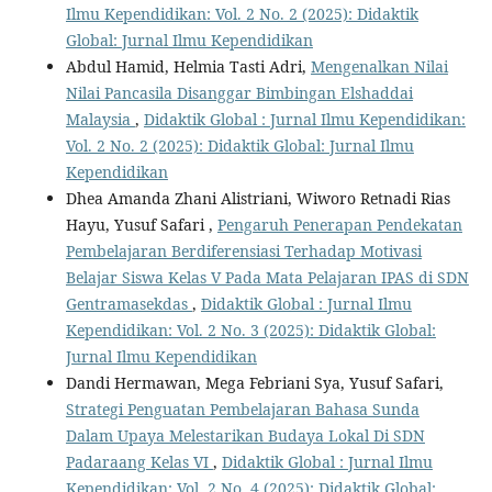
Ilmu Kependidikan: Vol. 2 No. 2 (2025): Didaktik
Global: Jurnal Ilmu Kependidikan
Abdul Hamid, Helmia Tasti Adri,
Mengenalkan Nilai
Nilai Pancasila Disanggar Bimbingan Elshaddai
Malaysia
,
Didaktik Global : Jurnal Ilmu Kependidikan:
Vol. 2 No. 2 (2025): Didaktik Global: Jurnal Ilmu
Kependidikan
Dhea Amanda Zhani Alistriani, Wiworo Retnadi Rias
Hayu, Yusuf Safari ,
Pengaruh Penerapan Pendekatan
Pembelajaran Berdiferensiasi Terhadap Motivasi
Belajar Siswa Kelas V Pada Mata Pelajaran IPAS di SDN
Gentramasekdas
,
Didaktik Global : Jurnal Ilmu
Kependidikan: Vol. 2 No. 3 (2025): Didaktik Global:
Jurnal Ilmu Kependidikan
Dandi Hermawan, Mega Febriani Sya, Yusuf Safari,
Strategi Penguatan Pembelajaran Bahasa Sunda
Dalam Upaya Melestarikan Budaya Lokal Di SDN
Padaraang Kelas VI
,
Didaktik Global : Jurnal Ilmu
Kependidikan: Vol. 2 No. 4 (2025): Didaktik Global: