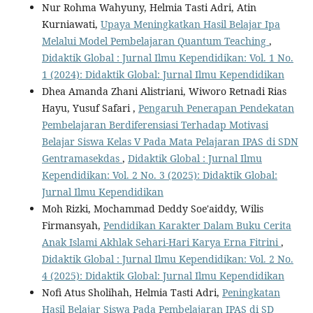
Nur Rohma Wahyuny, Helmia Tasti Adri, Atin
Kurniawati,
Upaya Meningkatkan Hasil Belajar Ipa
Melalui Model Pembelajaran Quantum Teaching
,
Didaktik Global : Jurnal Ilmu Kependidikan: Vol. 1 No.
1 (2024): Didaktik Global: Jurnal Ilmu Kependidikan
Dhea Amanda Zhani Alistriani, Wiworo Retnadi Rias
Hayu, Yusuf Safari ,
Pengaruh Penerapan Pendekatan
Pembelajaran Berdiferensiasi Terhadap Motivasi
Belajar Siswa Kelas V Pada Mata Pelajaran IPAS di SDN
Gentramasekdas
,
Didaktik Global : Jurnal Ilmu
Kependidikan: Vol. 2 No. 3 (2025): Didaktik Global:
Jurnal Ilmu Kependidikan
Moh Rizki, Mochammad Deddy Soe'aiddy, Wilis
Firmansyah,
Pendidikan Karakter Dalam Buku Cerita
Anak Islami Akhlak Sehari-Hari Karya Erna Fitrini
,
Didaktik Global : Jurnal Ilmu Kependidikan: Vol. 2 No.
4 (2025): Didaktik Global: Jurnal Ilmu Kependidikan
Nofi Atus Sholihah, Helmia Tasti Adri,
Peningkatan
Hasil Belajar Siswa Pada Pembelajaran IPAS di SD