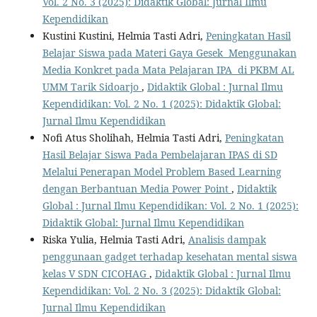
Vol. 2 No. 3 (2025): Didaktik Global: Jurnal Ilmu
Kependidikan
Kustini Kustini, Helmia Tasti Adri,
Peningkatan Hasil
Belajar Siswa pada Materi Gaya Gesek Menggunakan
Media Konkret pada Mata Pelajaran IPA di PKBM AL
UMM Tarik Sidoarjo
,
Didaktik Global : Jurnal Ilmu
Kependidikan: Vol. 2 No. 1 (2025): Didaktik Global:
Jurnal Ilmu Kependidikan
Nofi Atus Sholihah, Helmia Tasti Adri,
Peningkatan
Hasil Belajar Siswa Pada Pembelajaran IPAS di SD
Melalui Penerapan Model Problem Based Learning
dengan Berbantuan Media Power Point
,
Didaktik
Global : Jurnal Ilmu Kependidikan: Vol. 2 No. 1 (2025):
Didaktik Global: Jurnal Ilmu Kependidikan
Riska Yulia, Helmia Tasti Adri,
Analisis dampak
penggunaan gadget terhadap kesehatan mental siswa
kelas V SDN CICOHAG
,
Didaktik Global : Jurnal Ilmu
Kependidikan: Vol. 2 No. 3 (2025): Didaktik Global:
Jurnal Ilmu Kependidikan