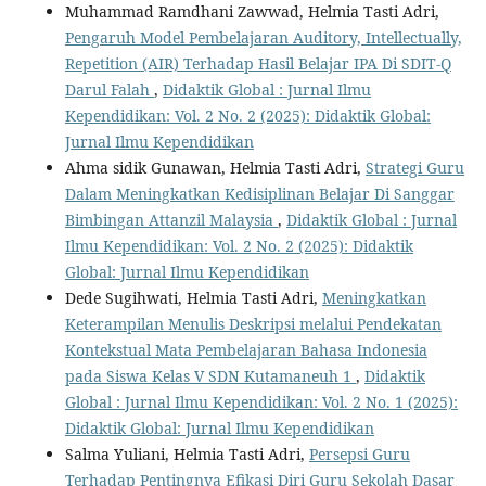
Muhammad Ramdhani Zawwad, Helmia Tasti Adri,
Pengaruh Model Pembelajaran Auditory, Intellectually,
Repetition (AIR) Terhadap Hasil Belajar IPA Di SDIT-Q
Darul Falah
,
Didaktik Global : Jurnal Ilmu
Kependidikan: Vol. 2 No. 2 (2025): Didaktik Global:
Jurnal Ilmu Kependidikan
Ahma sidik Gunawan, Helmia Tasti Adri,
Strategi Guru
Dalam Meningkatkan Kedisiplinan Belajar Di Sanggar
Bimbingan Attanzil Malaysia
,
Didaktik Global : Jurnal
Ilmu Kependidikan: Vol. 2 No. 2 (2025): Didaktik
Global: Jurnal Ilmu Kependidikan
Dede Sugihwati, Helmia Tasti Adri,
Meningkatkan
Keterampilan Menulis Deskripsi melalui Pendekatan
Kontekstual Mata Pembelajaran Bahasa Indonesia
pada Siswa Kelas V SDN Kutamaneuh 1
,
Didaktik
Global : Jurnal Ilmu Kependidikan: Vol. 2 No. 1 (2025):
Didaktik Global: Jurnal Ilmu Kependidikan
Salma Yuliani, Helmia Tasti Adri,
Persepsi Guru
Terhadap Pentingnya Efikasi Diri Guru Sekolah Dasar