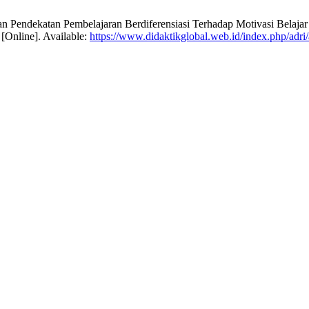
rapan Pendekatan Pembelajaran Berdiferensiasi Terhadap Motivasi Bela
 [Online]. Available:
https://www.didaktikglobal.web.id/index.php/adri/