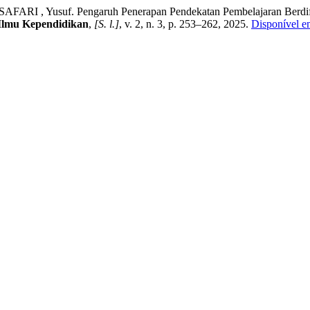
RI , Yusuf. Pengaruh Penerapan Pendekatan Pembelajaran Berdifer
 Ilmu Kependidikan
,
[S. l.]
, v. 2, n. 3, p. 253–262, 2025.
Disponível em