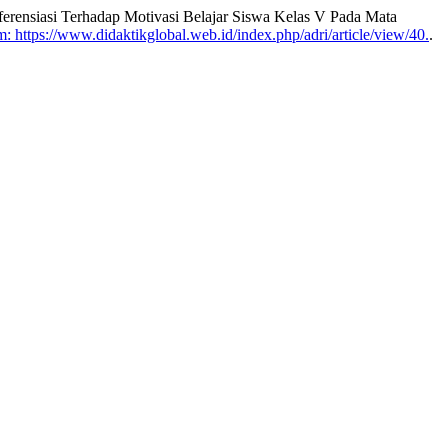
ensiasi Terhadap Motivasi Belajar Siswa Kelas V Pada Mata
: https://www.didaktikglobal.web.id/index.php/adri/article/view/40.
.